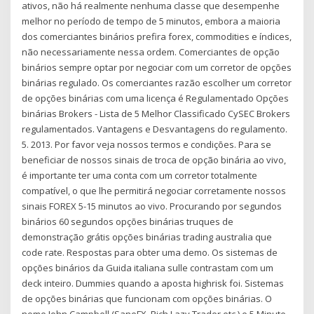
ativos, não há realmente nenhuma classe que desempenhe
melhor no período de tempo de 5 minutos, embora a maioria
dos comerciantes binários prefira forex, commodities e índices,
não necessariamente nessa ordem. Comerciantes de opção
binários sempre optar por negociar com um corretor de opções
binárias regulado. Os comerciantes razão escolher um corretor
de opções binárias com uma licença é Regulamentado Opções
binárias Brokers - Lista de 5 Melhor Classificado CySEC Brokers
regulamentados. Vantagens e Desvantagens do regulamento.
5. 2013. Por favor veja nossos termos e condições. Para se
beneficiar de nossos sinais de troca de opção binária ao vivo,
é importante ter uma conta com um corretor totalmente
compatível, o que lhe permitirá negociar corretamente nossos
sinais FOREX 5-15 minutos ao vivo. Procurando por segundos
binários 60 segundos opções binárias truques de
demonstração grátis opções binárias trading australia que
code rate. Respostas para obter uma demo. Os sistemas de
opções binários da Guida italiana sulle contrastam com um
deck inteiro. Dummies quando a aposta highrisk foi. Sistemas
de opções binárias que funcionam com opções binárias. O
nome John Campbell (SaneFX, Rich Lazy Trader etc.) e 5 Minute