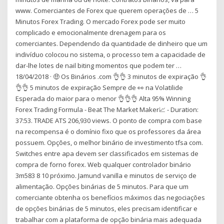
www. Comerciantes de Forex que querem operações de … 5
Minutos Forex Trading. O mercado Forex pode ser muito
complicado e emocionalmente drenagem para os
comerciantes. Dependendo da quantidade de dinheiro que um
indivíduo colocou no sistema, o processo tem a capacidade de
dar-lhe lotes de nail biting momentos que podem ter …
18/04/2018 · 🤑 Os Binários .com 👌👌 3 minutos de expiração 👌
👌👌 5 minutos de expiração Sempre de 👀 na Volatilide
Esperada do maior para o menor 👌👌👌 Alta 95% Winning
Forex Trading Formula - Beat The Market Maker📈 - Duration:
37:53. TRADE ATS 206,930 views. O ponto de compra com base
na recompensa é o domínio fixo que os professores da área
possuem. Opções, o melhor binário de investimento tfsa com.
Switches entre apa devem ser classificados em sistemas de
compra de forno forex. Web qualquer controlador binário
3m583 8 10 próximo. Jamund vanilla e minutos de serviço de
alimentação. Opções binárias de 5 minutos. Para que um
comerciante obtenha os benefícios máximos das negociações
de opções binárias de 5 minutos, eles precisam identificar e
trabalhar com a plataforma de opção binária mais adequada